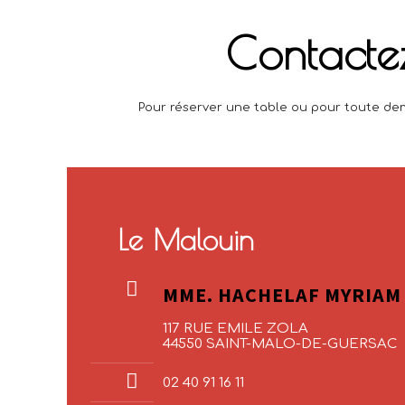
Contacte
Pour réserver une table ou pour toute dem
Le Malouin
MME. HACHELAF MYRIAM
117 RUE EMILE ZOLA
44550 SAINT-MALO-DE-GUERSAC
02 40 91 16 11