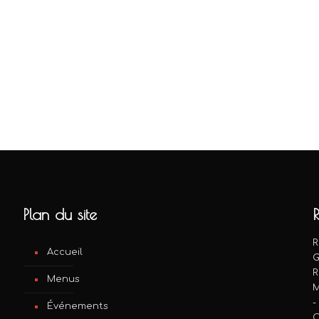
Plan du site
R
Accueil
G
R
Menus
M
Événements
C