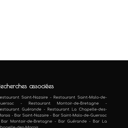
Recherches associées
estaurant Saint-Nazaire
-
Restaurant Saint-Malo-de-
uersac
-
Restaurant Montoir-de-Bretagne
-
estaurant Guérande
-
Restaurant La Chapelle-des-
arais
-
Bar Saint-Nazaire
-
Bar Saint-Malo-de-Guersac
-
Bar Montoir-de-Bretagne
-
Bar Guérande
-
Bar La
hapelle-des-Marais